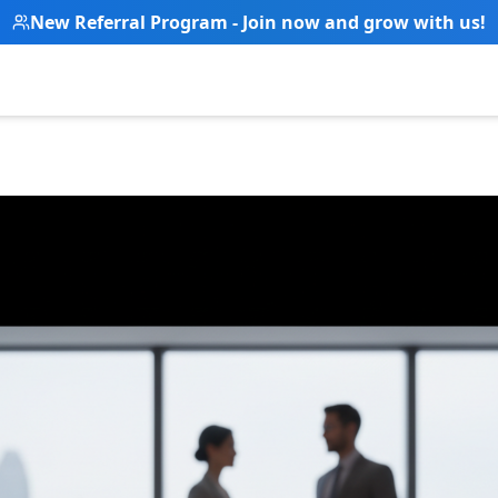
New Referral Program - Join now and grow with us!