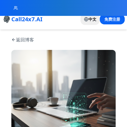
New Referral Program - Join now and grow with
us!
Call24x7.AI
中文
免费注册
返回博客