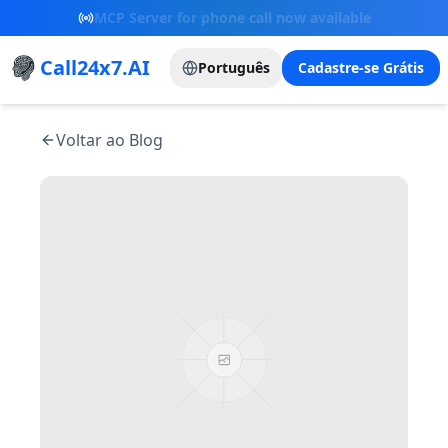
New Referral Program - Join now and grow with
us!
Call24x7.AI
Português
Cadastre-se Grátis
Voltar ao Blog