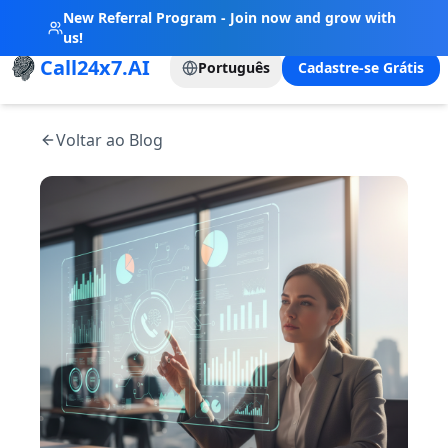
New Referral Program - Join now and grow with
us!
Call24x7.AI
Português
Cadastre-se Grátis
Voltar ao Blog