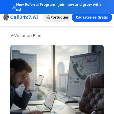
New Referral Program - Join now and grow with
us!
Call24x7.AI
Português
Cadastre-se Grátis
Voltar ao Blog