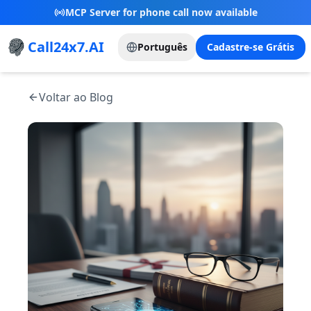
New Referral Program - Join now and grow with
us!
Call24x7.AI
Português
Cadastre-se Grátis
Voltar ao Blog