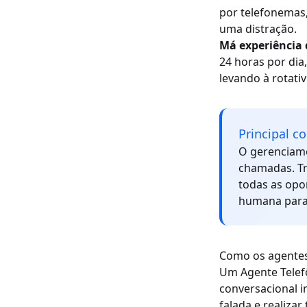
por telefonemas
uma distração.
Má experiência d
24 horas por dia,
levando à rotativ
Principal c
O gerenciame
chamadas. Tr
todas as opor
humana para 
Como os agentes
Um Agente Telefô
conversacional i
falada e realiza