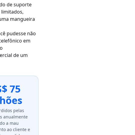
ndo de suporte
 limitados,
e uma mangueira
você pudesse não
telefônico em
 o
rcial de um
$ 75
lhões
rdidos pelas
s anualmente
ido a mau
to ao cliente e