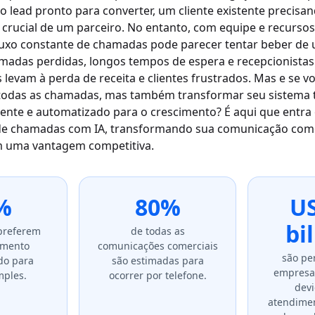
 lead pronto para converter, um cliente existente precisa
crucial de um parceiro. No entanto, com equipe e recursos
fluxo constante de chamadas pode parecer tentar beber d
madas perdidas, longos tempos de espera e recepcionistas
levam à perda de receita e clientes frustrados. Mas e se 
todas as chamadas, mas também transformar seu sistema 
ente e automatizado para o crescimento? É aqui que entra
e chamadas com IA, transformando sua comunicação come
em uma vantagem competitiva.
%
80%
US
bi
 preferem
de todas as
imento
comunicações comerciais
são pe
do para
são estimadas para
empresa
mples.
ocorrer por telefone.
dev
atendimen