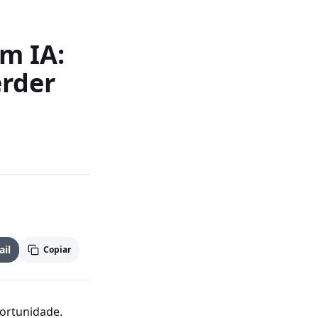
m IA:
erder
il
Copiar
ortunidade.