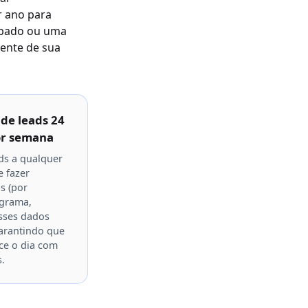
r ano para
upado ou uma
gente de sua
 de leads 24
por semana
ds a qualquer
e fazer
s (por
ograma,
esses dados
arantindo que
ce o dia com
s.