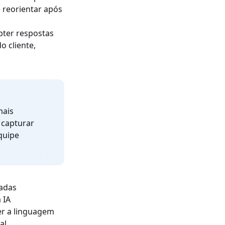
 reorientar após
bter respostas
o cliente,
mais
 capturar
quipe
madas
 IA
er a linguagem
al