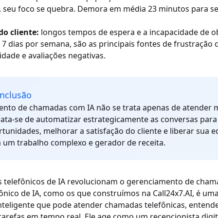
, seu foco se quebra. Demora em média 23 minutos para se
o cliente:
longos tempos de espera e a incapacidade de o
 7 dias por semana, são as principais fontes de frustração d
idade e avaliações negativas.
onclusão
nto de chamadas com IA não se trata apenas de atender 
ata-se de automatizar estrategicamente as conversas para
tunidades, melhorar a satisfação do cliente e liberar sua e
um trabalho complexo e gerador de receita.
 telefônicos de IA revolucionam o gerenciamento de cha
nico de IA, como os que construímos na Call24x7.AI, é uma
nteligente que pode atender chamadas telefônicas, entend
r tarefas em tempo real. Ele age como um recepcionista digit