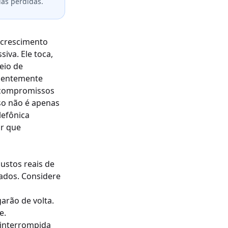
as perdidas.
 crescimento
iva. Ele toca,
eio de
quentemente
 compromissos
so não é apenas
lefônica
or que
ustos reais de
ados. Considere
arão de volta.
e.
 interrompida