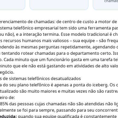
chamad
renciamento de chamadas: de centro de custo a motor de
istema telefônico empresarial tem sido uma ferramenta pass
u não), e a interação termina. Esse modelo tradicional é ch
eus recursos humanos mais valiosos – sua equipe – são fre
ndendo às mesmas perguntas repetidamente, agendando
tentando rotear chamadas para o departamento certo. Is
aro. Cada minuto que um funcionário gasta em uma tarefa te
minuto que ele não está gastando em atividades de alto val
egócio.
s de sistemas telefônicos desatualizados
a do seu plano telefônico é apenas a ponta do iceberg. Os c
ualizado são muito maiores e muitas vezes não são rastre
eiro de:
85% das pessoas cujas chamadas não são atendidas não lig
elmente se foi para sempre, passando para seu concorrent
eduzida:
quando sua equipe qualificada é constantemente