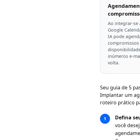
Agendament
compromiss
Ao integrar-se
Google Calenda
IA pode agenda
compromissos
disponibilidad
inúmeros e-mai
volta.
Seu guia de 5 p
Implantar um age
roteiro prático 
Defina seu
você desej
agendamen