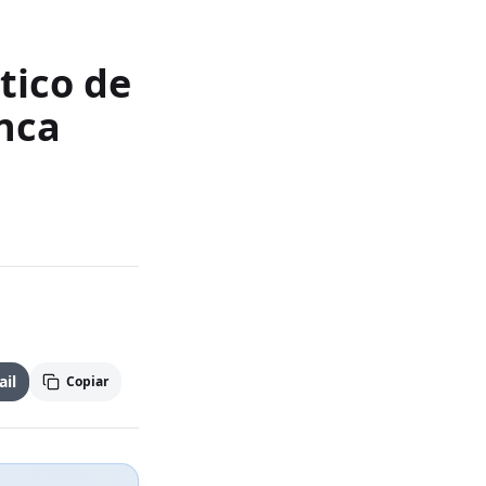
tico de
unca
il
Copiar