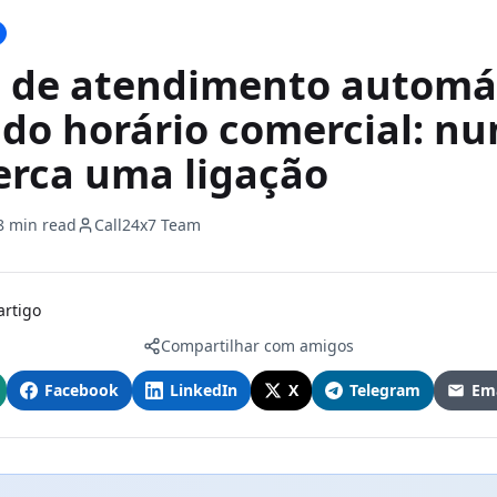
o de atendimento automá
 do horário comercial: n
erca uma ligação
8 min read
Call24x7 Team
artigo
Compartilhar com amigos
Facebook
LinkedIn
X
Telegram
Ema