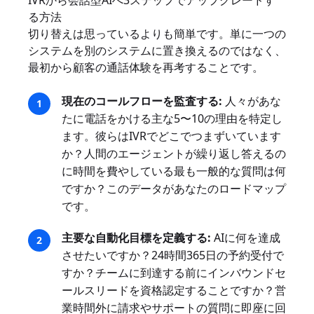
IVRから会話型AIへ3ステップでアップグレードす
る方法
切り替えは思っているよりも簡単です。単に一つの
システムを別のシステムに置き換えるのではなく、
最初から顧客の通話体験を再考することです。
現在のコールフローを監査する:
人々があな
たに電話をかける主な5〜10の理由を特定し
ます。彼らはIVRでどこでつまずいています
か？人間のエージェントが繰り返し答えるの
に時間を費やしている最も一般的な質問は何
ですか？このデータがあなたのロードマップ
です。
主要な自動化目標を定義する:
AIに何を達成
させたいですか？24時間365日の予約受付で
すか？チームに到達する前にインバウンドセ
ールスリードを資格認定することですか？営
業時間外に請求やサポートの質問に即座に回