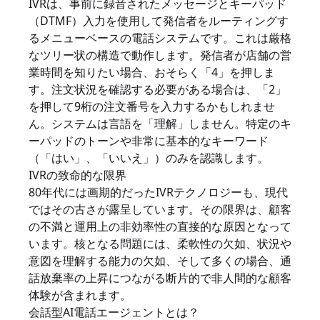
IVRは、事前に録音されたメッセージとキーパッド
（DTMF）入力を使用して発信者をルーティングす
るメニューベースの電話システムです。これは厳格
なツリー状の構造で動作します。発信者が店舗の営
業時間を知りたい場合、おそらく「4」を押しま
す。注文状況を確認する必要がある場合は、「2」
を押して9桁の注文番号を入力するかもしれませ
ん。システムは言語を「理解」しません。特定のキ
ーパッドのトーンや非常に基本的なキーワード
（「はい」、「いいえ」）のみを認識します。
IVRの致命的な限界
80年代には画期的だったIVRテクノロジーも、現代
ではその古さが露呈しています。その限界は、顧客
の不満と運用上の非効率性の直接的な原因となって
います。核となる問題には、柔軟性の欠如、状況や
意図を理解する能力の欠如、そして多くの場合、通
話放棄率の上昇につながる断片的で非人間的な顧客
体験が含まれます。
会話型AI電話エージェントとは？