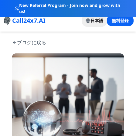
New Referral Program - Join now and grow with
us!
Call24x7.AI
日本語
無料登録
ブログに戻る