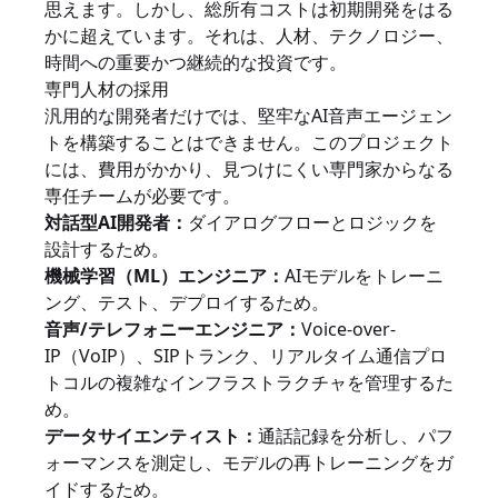
思えます。しかし、総所有コストは初期開発をはる
かに超えています。それは、人材、テクノロジー、
時間への重要かつ継続的な投資です。
専門人材の採用
汎用的な開発者だけでは、堅牢なAI音声エージェン
トを構築することはできません。このプロジェクト
には、費用がかかり、見つけにくい専門家からなる
専任チームが必要です。
対話型AI開発者：
ダイアログフローとロジックを
設計するため。
機械学習（ML）エンジニア：
AIモデルをトレーニ
ング、テスト、デプロイするため。
音声/テレフォニーエンジニア：
Voice-over-
IP（VoIP）、SIPトランク、リアルタイム通信プロ
トコルの複雑なインフラストラクチャを管理するた
め。
データサイエンティスト：
通話記録を分析し、パフ
ォーマンスを測定し、モデルの再トレーニングをガ
イドするため。