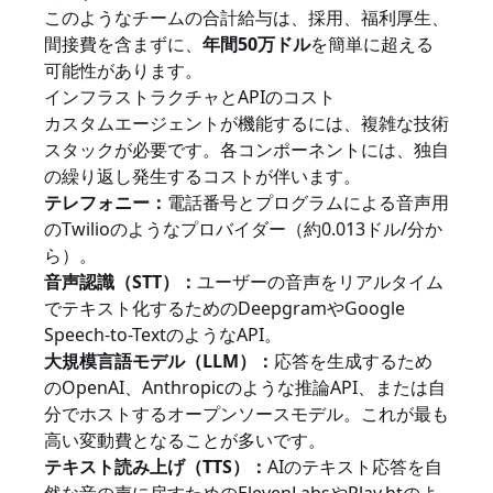
このようなチームの合計給与は、採用、福利厚生、
間接費を含まずに、
年間50万ドル
を簡単に超える
可能性があります。
インフラストラクチャとAPIのコスト
カスタムエージェントが機能するには、複雑な技術
スタックが必要です。各コンポーネントには、独自
の繰り返し発生するコストが伴います。
テレフォニー：
電話番号とプログラムによる音声用
のTwilioのようなプロバイダー（約0.013ドル/分か
ら）。
音声認識（STT）：
ユーザーの音声をリアルタイム
でテキスト化するためのDeepgramやGoogle
Speech-to-TextのようなAPI。
大規模言語モデル（LLM）：
応答を生成するため
のOpenAI、Anthropicのような推論API、または自
分でホストするオープンソースモデル。これが最も
高い変動費となることが多いです。
テキスト読み上げ（TTS）：
AIのテキスト応答を自