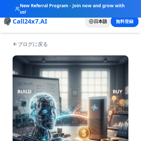
New Referral Program - Join now and grow with
us!
Call24x7.AI
日本語
無料登録
ブログに戻る