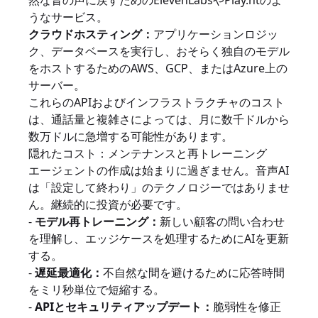
然な音の声に戻すためのElevenLabsやPlay.htのよ
うなサービス。
クラウドホスティング：
アプリケーションロジッ
ク、データベースを実行し、おそらく独自のモデル
をホストするためのAWS、GCP、またはAzure上の
サーバー。
これらのAPIおよびインフラストラクチャのコスト
は、通話量と複雑さによっては、月に数千ドルから
数万ドルに急増する可能性があります。
隠れたコスト：メンテナンスと再トレーニング
エージェントの作成は始まりに過ぎません。音声AI
は「設定して終わり」のテクノロジーではありませ
ん。継続的に投資が必要です。
-
モデル再トレーニング：
新しい顧客の問い合わせ
を理解し、エッジケースを処理するためにAIを更新
する。
-
遅延最適化：
不自然な間を避けるために応答時間
をミリ秒単位で短縮する。
-
APIとセキュリティアップデート：
脆弱性を修正