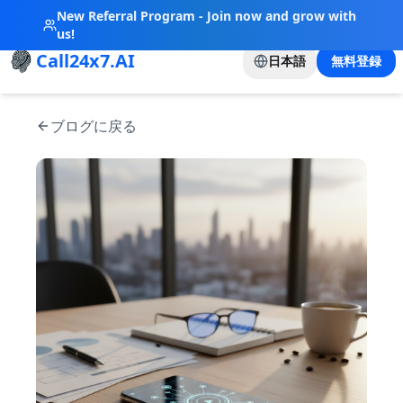
New Referral Program - Join now and grow with
us!
Call24x7.AI
日本語
無料登録
ブログに戻る