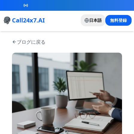
New Referral Program - Join now and grow with
us!
Call24x7.AI
日本語
無料登録
ブログに戻る