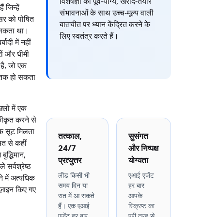
विशेषज्ञों को पूर्व-योग्य, खरीद-तैयार
ं जिन्हें
संभावनाओं के साथ उच्च-मूल्य वाली
 को पोषित
बातचीत पर ध्यान केंद्रित करने के
ा सकता था।
लिए स्वतंत्र करते हैं।
दी में नहीं
रों और धीमी
 है, जो एक
 घातक हो सकता
्लो में एक
ीकृत करने से
एक सूट मिलता
तत्काल,
सुसंगत
त से कहीं
24/7
और निष्पक्ष
बुद्धिमान,
प्रत्युत्तर
योग्यता
सर्वश्रेष्ठ
लीड किसी भी
एआई एजेंट
 में अत्यधिक
समय दिन या
हर बार
िज़ाइन किए गए
रात में आ सकते
आपके
हैं। एक एआई
स्क्रिप्ट का
एजेंट हर बार
पूरी तरह से