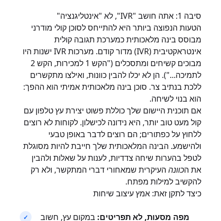
סיבה 1: אתה חושב "IVR", לא "אינטליגנציה"
הטעות הנפוצה ביותר היא להתייחס לסוכן קולי מודרני
מבוסס בינה מלאכותית כמערכת תגובה קולית
אינטראקטיבית (IVR) מדור קודם. מערכות IVR ישנות היו
מבוכים קשיחים ומתסכלים ("הקש 1 למכירות, הקש 2
לתמיכה..."). הן לא יכלו להבין כוונות, ואילצו מתקשרים
ללכת בנתיב צר. סוכן בינה מלאכותית אמיתי הוא ההפך:
הוא בנוי לשיחה.
אם תוכנית היישום שלך כוללת פשוט יצירת עץ טלפון עם
קול מעט טוב יותר, היא נידונה לכישלון. לקוחות לא רוצים
ללחוץ על כפתורים; הם רוצים לדבר באופן טבעי
ולהישמע. הבינה המלאכותית שלך חייבת להיות מסוגלת
לטפל בהערות שיחה צדדיות, לענות על שאלות ולהבין
את ה
כוונה
העיקרית שמאחורי דברי המתקשר, ולא רק
להקשיב למילות מפתח.
כיצד לתקן זאת: אמץ עיצוב שיחות
מפה מסעות, לא תפריטים:
במקום עץ, חשוב