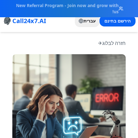
New Referral Program - Join now and grow with
us!
Call24x7.AI
הירשם בחינם
עברית
חזרה לבלוג