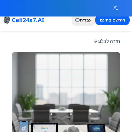
New Referral Program - Join now and grow with
us!
Call24x7.AI
הירשם בחינם
עברית
חזרה לבלוג