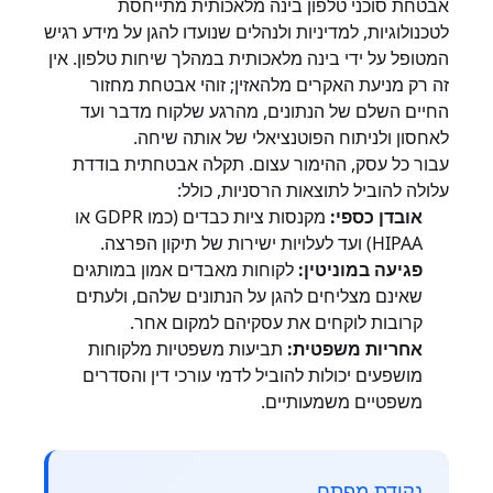
אבטחת סוכני טלפון בינה מלאכותית מתייחסת
לטכנולוגיות, למדיניות ולנהלים שנועדו להגן על מידע רגיש
המטופל על ידי בינה מלאכותית במהלך שיחות טלפון. אין
זה רק מניעת האקרים מלהאזין; זוהי אבטחת מחזור
החיים השלם של הנתונים, מהרגע שלקוח מדבר ועד
לאחסון ולניתוח הפוטנציאלי של אותה שיחה.
עבור כל עסק, ההימור עצום. תקלה אבטחתית בודדת
עלולה להוביל לתוצאות הרסניות, כולל:
אובדן כספי:
מקנסות ציות כבדים (כמו GDPR או
HIPAA) ועד לעלויות ישירות של תיקון הפרצה.
פגיעה במוניטין:
לקוחות מאבדים אמון במותגים
שאינם מצליחים להגן על הנתונים שלהם, ולעתים
קרובות לוקחים את עסקיהם למקום אחר.
אחריות משפטית:
תביעות משפטיות מלקוחות
מושפעים יכולות להוביל לדמי עורכי דין והסדרים
משפטיים משמעותיים.
נקודת מפתח