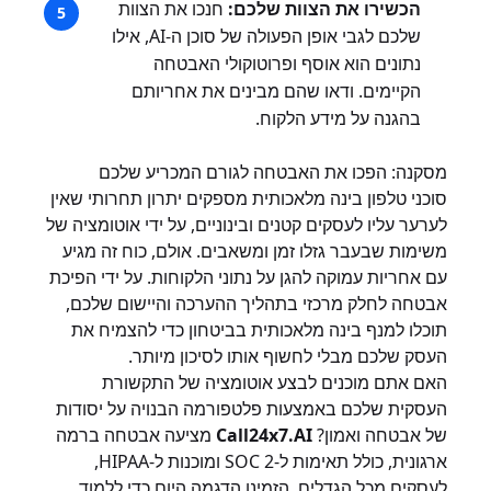
הכשירו את הצוות שלכם:
חנכו את הצוות
שלכם לגבי אופן הפעולה של סוכן ה-AI, אילו
נתונים הוא אוסף ופרוטוקולי האבטחה
הקיימים. ודאו שהם מבינים את אחריותם
בהגנה על מידע הלקוח.
מסקנה: הפכו את האבטחה לגורם המכריע שלכם
סוכני טלפון בינה מלאכותית מספקים יתרון תחרותי שאין
לערער עליו לעסקים קטנים ובינוניים, על ידי אוטומציה של
משימות שבעבר גזלו זמן ומשאבים. אולם, כוח זה מגיע
עם אחריות עמוקה להגן על נתוני הלקוחות. על ידי הפיכת
אבטחה לחלק מרכזי בתהליך ההערכה והיישום שלכם,
תוכלו למנף בינה מלאכותית בביטחון כדי להצמיח את
העסק שלכם מבלי לחשוף אותו לסיכון מיותר.
האם אתם מוכנים לבצע אוטומציה של התקשורת
העסקית שלכם באמצעות פלטפורמה הבנויה על יסודות
של אבטחה ואמון?
Call24x7.AI
מציעה אבטחה ברמה
ארגונית, כולל תאימות ל-SOC 2 ומוכנות ל-HIPAA,
לעסקים מכל הגדלים.
הזמינו הדגמה היום
כדי ללמוד