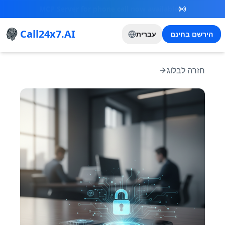
New Referral Program - Join now and grow with
us!
Call24x7.AI
הירשם בחינם
עברית
חזרה לבלוג