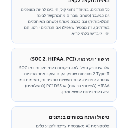
הצפנה מקצה לקצה
כל הנתונים, במיוחד נתוני קול, חייבים להיות מוצפנים
גם
במעבר
(כשהם עוברים מהמתקשר לבינה
המלאכותית) וגם
במצב מנוחה
(כשהם מאוחסנים
בשרתים). זה מבטיח שאפילו אם הנתונים יורטו, הם
יהיו ג'יבריש בלתי קריא.
אישורי תאימות (SOC 2, HIPAA, PCI)
אלו אינם רק סמלי לוגו. ביקורות בלתי תלויות כמו SOC
2 Type II מוכיחות שספק הקים ועוקב אחר מדיניות
אבטחה קפדנית. עבור תעשיות ספציפיות, תאימות כמו
HIPAA (לשירותי בריאות) או PCI DSS (לתשלומים)
היא בלתי ניתנת למשא ומתן.
טיפול ואזנה בטוחים בנתונים
פלטפורמת AI מאובטחת צריכה להציע כלים