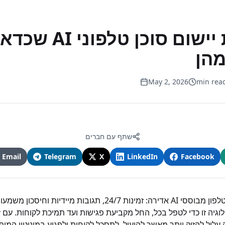
7 טעויות יישום סוכן טלפוני AI שכ
מהן
May 2, 2026
שתף עם חברים
Email
Telegram
X
LinkedIn
Facebook
ההבטחה של סוכני טלפון מבוססי AI אדירה: זמינות 24/7, תגובות מיי
גיה זו כדי לטפל בכל, החל מקביעת פגישות ועד תמיכת לקוחות. עם זא
 עלול להזיק יותר מאשר להועיל, לתסכל לקוחות ולפגוע במוניטין המו