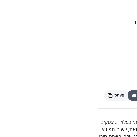
דאי
העתק
דיות וחיסכון משמעותי בעלויות. עסקים
ת, יישום חפוז או
תג שלך. השקת סוכן