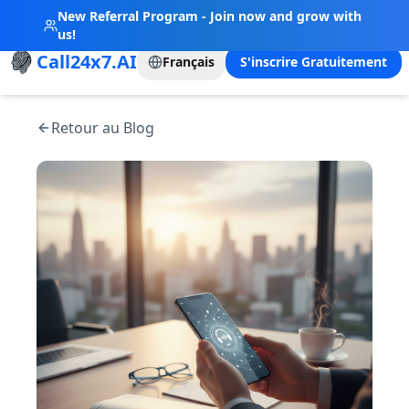
New Referral Program - Join now and grow with
us!
Call24x7.AI
Français
S'inscrire Gratuitement
Retour au Blog