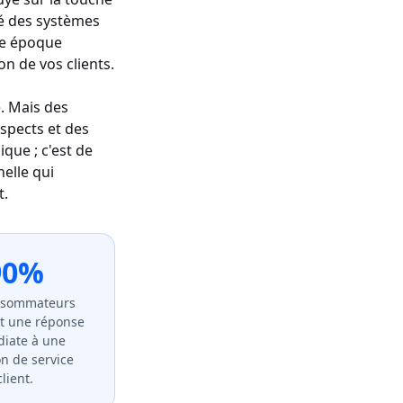
té des systèmes
une époque
on de vos clients.
. Mais des
spects et des
que ; c'est de
elle qui
t.
90%
nsommateurs
t une réponse
iate à une
n de service
client.