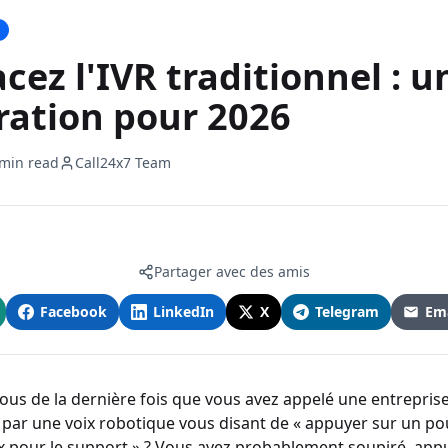
ez l'IVR traditionnel : u
ration pour 2026
 min read
Call24x7 Team
Partager avec des amis
Facebook
LinkedIn
X
Telegram
Ema
us de la dernière fois que vous avez appelé une entrepris
i par une voix robotique vous disant de « appuyer sur un pou
 pour le support » ? Vous avez probablement soupiré, appu