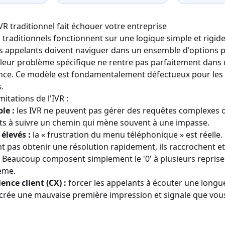
VR traditionnel fait échouer votre entreprise
traditionnels fonctionnent sur une logique simple et rigide 
s appelants doivent naviguer dans un ensemble d'options pr
Si leur problème spécifique ne rentre pas parfaitement dans 
nce. Ce modèle est fondamentalement défectueux pour les 
.
mitations de l'IVR :
ble :
les IVR ne peuvent pas gérer des requêtes complexes o
ents à suivre un chemin qui mène souvent à une impasse.
élevés :
la « frustration du menu téléphonique » est réelle.
nt pas obtenir une résolution rapidement, ils raccrochent et
. Beaucoup composent simplement le '0' à plusieurs reprise
tème.
nce client (CX) :
forcer les appelants à écouter une longue
crée une mauvaise première impression et signale que vous