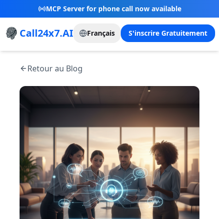
New Referral Program - Join now and grow with
us!
Call24x7.AI
Français
S'inscrire Gratuitement
Retour au Blog