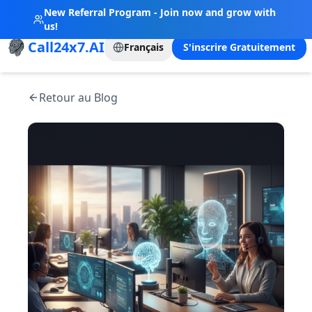
New Referral Program - Join now and grow with
us!
Call24x7.AI
Français
S'inscrire Gratuitement
Retour au Blog