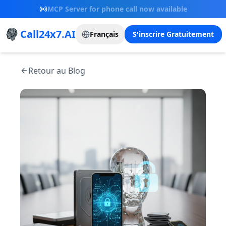
New Referral Program - Join now and grow with
us!
Call24x7.AI
Français
S'inscrire Gratuitement
Retour au Blog