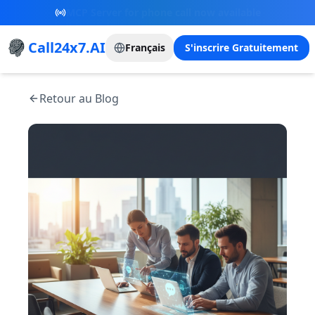
New Referral Program - Join now and grow with
us!
Call24x7.AI
Français
S'inscrire Gratuitement
Retour au Blog