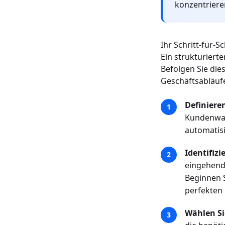
konzentriere
Ihr Schritt-für-
Ein strukturiert
Befolgen Sie die
Geschäftsabläufe
Definieren
Kundenwar
automatisi
Identifiz
eingehend
Beginnen S
perfekten 
Wählen Si