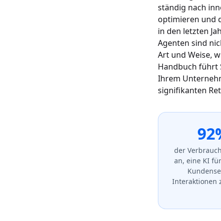
ständig nach in
optimieren und d
in den letzten Ja
Agenten sind nich
Art und Weise, w
Handbuch führt 
Ihrem Unternehm
signifikanten Re
92
der Verbrauc
an, eine KI fü
Kundenser
Interaktionen 