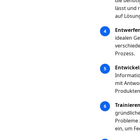
die benöti
lässt und 
auf Lösung
Entwerfen
idealen Ge
verschiede
Prozess.
Entwickel
Informatio
mit Antwor
Produkten
Trainiere
gründliche
Probleme z
ein, um F