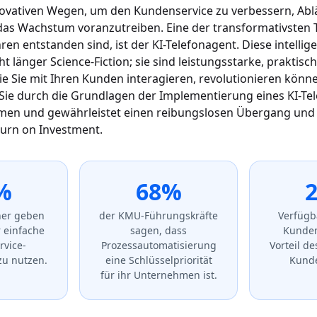
novativen Wegen, um den Kundenservice zu verbessern, Abl
as Wachstum voranzutreiben. Eine der transformativsten T
hren entstanden sind, ist der KI-Telefonagent. Diese intellig
t länger Science-Fiction; sie sind leistungsstarke, praktisch
ie Sie mit Ihren Kunden interagieren, revolutionieren könn
Sie durch die Grundlagen der Implementierung eines KI-Te
en und gewährleistet einen reibungslosen Übergang und
turn on Investment.
%
68%
2
her geben
der KMU-Führungskräfte
Verfügba
r einfache
sagen, dass
Kunden
vice-
Prozessautomatisierung
Vorteil de
zu nutzen.
eine Schlüsselpriorität
Kunde
für ihr Unternehmen ist.