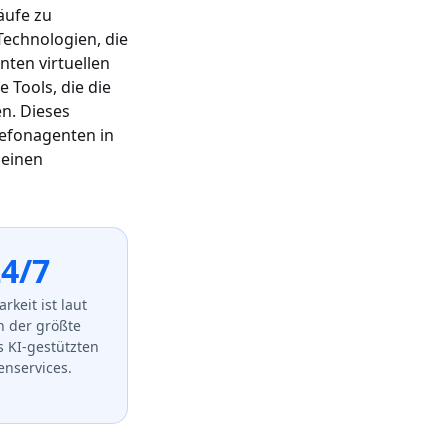
äufe zu
echnologien, die
enten virtuellen
e Tools, die die
en. Dieses
lefonagenten in
 einen
4/7
rkeit ist laut
 der größte
s KI-gestützten
nservices.