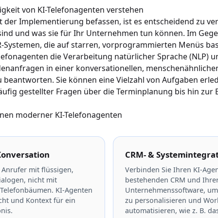
igkeit von KI-Telefonagenten verstehen
it der Implementierung befassen, ist es entscheidend zu ver
sind und was sie für Ihr Unternehmen tun können. Im Gege
VR-Systemen, die auf starren, vorprogrammierten Menüs bas
efonagenten die Verarbeitung natürlicher Sprache (NLP) u
enanfragen in einer konversationellen, menschenähnliche
 beantworten. Sie können eine Vielzahl von Aufgaben erled
fig gestellter Fragen über die Terminplanung bis hin zur
onen moderner KI-Telefonagenten
Konversation
CRM- & Systemintegra
Anrufer mit flüssigen,
Verbinden Sie Ihren KI-Age
ialogen, nicht mit
bestehenden CRM und Ihre
 Telefonbäumen. KI-Agenten
Unternehmenssoftware, um 
cht und Kontext für ein
zu personalisieren und Wor
nis.
automatisieren, wie z. B. d