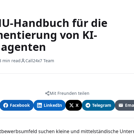
U-Handbuch für die
entierung von KI-
nagenten
8 min read
Call24x7 Team
Mit Freunden teilen
Facebook
LinkedIn
X
Telegram
Emai
tbewerbsumfeld suchen kleine und mittelständische Unt