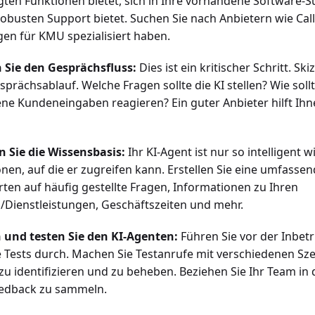
gten Funktionen bietet, sich in Ihre vorhandene Software-Su
robusten Support bietet. Suchen Sie nach Anbietern wie Call2
en für KMU spezialisiert haben.
 Sie den Gesprächsfluss:
Dies ist ein kritischer Schritt. Sk
sprächsablauf. Welche Fragen sollte die KI stellen? Wie sollt
ne Kundeneingaben reagieren? Ein guter Anbieter hilft Ihn
n Sie die Wissensbasis:
Ihr KI-Agent ist nur so intelligent w
nen, auf die er zugreifen kann. Erstellen Sie eine umfasse
ten auf häufig gestellte Fragen, Informationen zu Ihren
/Dienstleistungen, Geschäftszeiten und mehr.
n und testen Sie den KI-Agenten:
Führen Sie vor der Inbe
 Tests durch. Machen Sie Testanrufe mit verschiedenen Sz
u identifizieren und zu beheben. Beziehen Sie Ihr Team in
eedback zu sammeln.