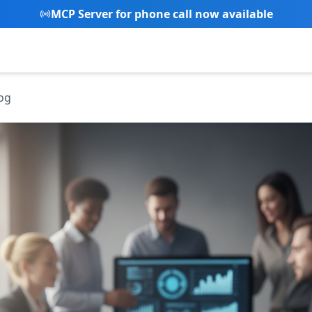
New Referral Program - Join now and grow with us!
og