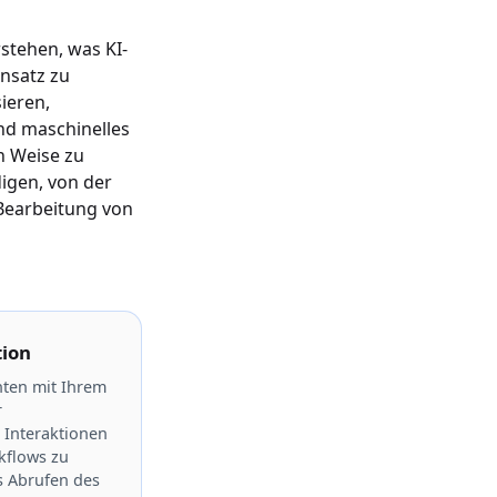
stehen, was KI-
nsatz zu
ieren,
nd maschinelles
n Weise zu
igen, von der
 Bearbeitung von
tion
nten mit Ihrem
r
Interaktionen
kflows zu
as Abrufen des