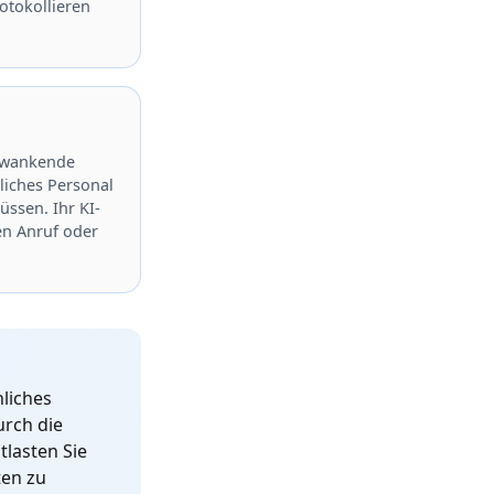
otokollieren
hwankende
liches Personal
üssen. Ihr KI-
en Anruf oder
liches
urch die
lasten Sie
ten zu