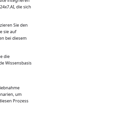
ite integrieren
4x7.AI, die sich
izzieren Sie den
e sie auf
en bei diesem
ie die
nde Wissensbasis
triebnahme
enarien, um
 diesen Prozess