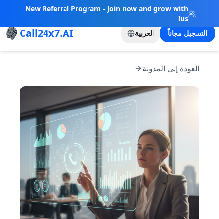
New Referral Program - Join now and grow with
us!
Call24x7.AI
التسجيل مجاناً
العربية
العودة إلى المدونة