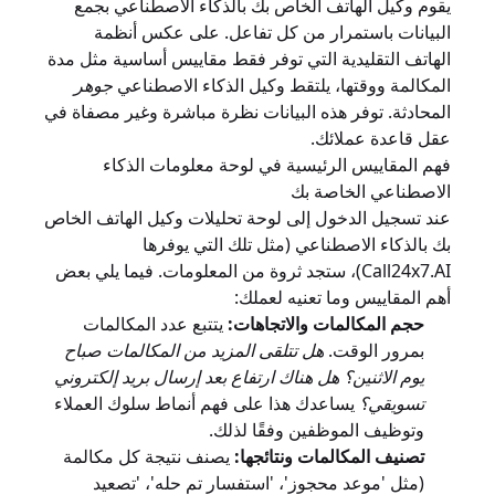
يقوم وكيل الهاتف الخاص بك بالذكاء الاصطناعي بجمع
البيانات باستمرار من كل تفاعل. على عكس أنظمة
الهاتف التقليدية التي توفر فقط مقاييس أساسية مثل مدة
المكالمة ووقتها، يلتقط وكيل الذكاء الاصطناعي
جوهر
المحادثة. توفر هذه البيانات نظرة مباشرة وغير مصفاة في
عقل قاعدة عملائك.
فهم المقاييس الرئيسية في لوحة معلومات الذكاء
الاصطناعي الخاصة بك
عند تسجيل الدخول إلى لوحة تحليلات وكيل الهاتف الخاص
بك بالذكاء الاصطناعي (مثل تلك التي يوفرها
Call24x7.AI)، ستجد ثروة من المعلومات. فيما يلي بعض
أهم المقاييس وما تعنيه لعملك:
حجم المكالمات والاتجاهات:
يتتبع عدد المكالمات
بمرور الوقت.
هل تتلقى المزيد من المكالمات صباح
يوم الاثنين؟ هل هناك ارتفاع بعد إرسال بريد إلكتروني
تسويقي؟
يساعدك هذا على فهم أنماط سلوك العملاء
وتوظيف الموظفين وفقًا لذلك.
تصنيف المكالمات ونتائجها:
يصنف نتيجة كل مكالمة
(مثل 'موعد محجوز'، 'استفسار تم حله'، 'تصعيد