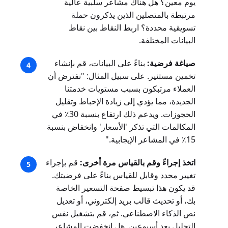
يوم معين؟ هل هناك مشاعر سلبية عالية
مرتبطة بالمتصلين الذين يذكرون حملة
تسويقية محددة؟ اربط النقاط بين نقاط
البيانات المختلفة.
صياغة فرضية:
بناءً على البيانات، قم بإنشاء
تخمين مستنير. على سبيل المثال: "نفترض أن
العملاء مرتبكون بسبب مستويات خدمتنا
الجديدة، مما يؤدي إلى زيادة الإحباط وتقليل
الحجوزات. ويدعم ذلك ارتفاع بنسبة 30٪ في
المكالمات التي تذكر 'الأسعار' وانخفاض بنسبة
15٪ في المشاعر الإيجابية."
اتخذ إجراءً وقم بالقياس مرة أخرى:
قم بإجراء
تغيير محدد وقابل للقياس بناءً على فرضيتك.
قد يكون هذا تبسيط صفحة التسعير الخاصة
بك، أو تحديث قالب بريد إلكتروني، أو تعديل
نص الذكاء الاصطناعي. ثم، قم بتشغيل نفس
التحليل بعد أسبوعين. هل انخفضت المشاعر