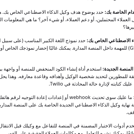
دام الخاصة بك:
حدد بوضوح هدف وكيل الذكاء الاصطناعي الخاص بك. ه
يل العملاء المحتملين، أو دعم العملاء، أو شيء آخر؟ ما هي المعلومات ال
يرها؟
اء الاصطناعي الخاص بك:
حدد نموذج اللغة الكبير المناسب (على سبيل ا
GPT-4، Claude 3) للمهمة داخل المنصة المدارة. يمكنك غالبًا إحضار نموذجك الخاص 
لمنصة الجديدة:
استخدم أداة إنشاء الكود المنخفض للمنصة أو واجهة ب
قة للمطورين لتحديد شخصية الوكيل وأهدافه وقاعدة معارفه. وهذا يحل
يك كتابته لإدارة حالة المحادثة في Twilio.
ما عليك سوى تحديث webhook أو إعدادات إعادة التوجيه لرقم 
 نهاية وكيل الذكاء الاصطناعي الجديدة الخاصة بك على المنصة المدارة.
قف.
دم أدوات الاختبار المضمنة في المنصة للتفاعل مع وكيلك قبل الانتقال
ثقًا، يمكنك نشره للتعامل مع مكالمات العملاء الحقيقية على الفور.