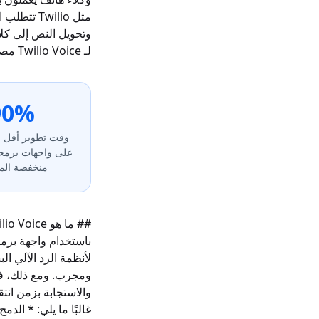
لـ Twilio Voice مصمم خصيصًا لعصر الذكاء الاصطناعي التوليدي.
90%
وقت تطوير أقل مق
على واجهات برمجة
منخفضة الم
باستخدام واجهة برمج
ومجرب. ومع ذلك، فإ