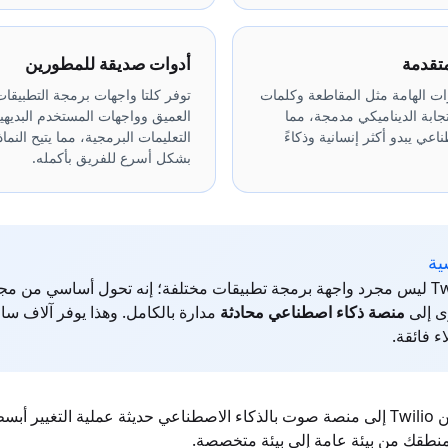
تقدمة
أدوات صديقة للمطورين
يزات الهامة مثل المقاطعة وكلمات
توفر كلتا واجهات برمجة التطبيقا
جابة الديناميكي مدمجة، مما
العميق وواجهات المستخدم البديه
اعي يبدو أكثر إنسانية وذكاءً
التعليمات البرمجية، مما يتيح النماذ
بشكل أسرع للفريق بأكمله.
ية
بديل Twilio Voice ليس مجرد واجهة برمجة تطبيقات مختلفة؛ إنه تحول أساسي من
ى إلى
منصة ذكاء اصطناعي محادثة
مدارة بالكامل. وهذا يوفر آلاف س
ء فائقة.
## كيفية الترحيل من Twilio إلى منصة صوت بالذكاء الاصطناعي حديثة عملية التغيير 
منطقك من بيئة عامة إلى بيئة متخصصة.