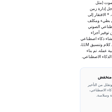
ج خدمة TTS أخرى لإخراج الصوت (مثل
من أجل إدارة زمن
* الافتقار إلى
وي بطيء ومكلف
صطناعي الصوتي
 توفير أجزاء
ملاً وشاملاً خصيصًا لإنشاء ذكاء اصطناعي
محادثة متقدم. إنها تجرد التعقيد الأساسي للاتصالات وتحويل الكلام إلى نص/تحويل النص إلى كلام وتنسيق LLM،
 عمله. تم بناء
الذكاء الاصطناعي.
ل منخفض
تقلل من التأخير
كاء الاصطناعي،
ية وسلاسة.