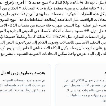
الاتصال بموفر LLM (مثل OpenAI، Anthropic) للذكاء. * دم
ElevenLabs، Play.ht). * كتابة تعليمات برمجية معقدة لإدارة حالة المحادثة. * الكفاح 
 كل هذه القفزات الشبكية المنفصلة، مما يؤدي إلى توقفات غير طبيعية. 
حادثات الواقعية، مثل المقاطعة (معالجة المقاطعات). هذا النهج اليد
تخدم غير عملية. لهذا السبب ظهرت فئة جديدة من منصات الذكاء الا
فضل بديل. ## صعود منصات الذكاء الاصطناعي الصوتي المدارة بدلاً من
منخفضة المستوى، توفر المنصات المدارة مثل Call24x7.AI نظامًا كا
ز على ما يجب أن يفعله وكيل الذكاء الاصطناعي الخاص بك، وليس كيفية
ف إلى الياء لغرض واحد: تمكين المحادثات الصوتية الشبيهة بالبشر مع 
ة
هندسة معمارية بزمن انتقا
ملة بين تحويل الكلام إلى نص
تم تصميم هذه المنصات للسرعة، و
بزمن انتقال منخفض، وتنسيق LLM، وتحويل النص
بين تحدث المستخدم واستجابة الذ
ودة في نظام واحد محسن. لا
مما يخلق تدفقًا محادثة أكثر طبيع
ين واجهات برمجة التطبيقات
ن.