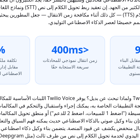
وتحويل النص إلى كلام (TTS) — كل ذلك أثناء مكافحة زمن الانتقال — جعل المطوري
%
<400ms
ابل البناء
زمن انتقال نموذجي للمحادثات
تكلفة ملك
 التطبيقات
سريعة الاستجابة حقًا
مقابل إدا
ستوى
الاصطناعي ا
## ما هو Twilio Voice ولماذا تبحث عن بديل؟ يوفر Twilio Voice
ة التطبيقات الخاصة به، يمكنك إجراء واستقبال والتحكم في المكالمات ا
لأنظمة الرد الآلي البسيطة ("اضغط 1 للمبيعات، اضغط 2 للدعم") أو من
ن بناء وكيل صوتي بالذكاء الاصطناعي حديث يمكنه فهم السياق والتع