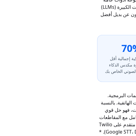
مثل Twilio تتطلب الكثير من الجهد. إن تعقيد ربط تحويل الكلام إلى نص (STT) ونماذج اللغات الكبيرة (LLMs)
ن يبحثون عن بديل أفضل
70
ية إجمالية أقل
رة مكدس الذكاء
لصوتي الخاص بك
 اللبنات الأساسية للمكالمات البرمجية.
لهاتفية. بالنسبة
طق تحويل المكالمات، فهو حل قوي
امل مع المقاطعات
والاستجابة بزمن انتقال منخفض يكشف عن قيود المنصة. يتضمن بناء وكيل ذكاء اصطناعي متقدم على Twilio
غالبًا ما يلي: * الدمج اليدوي لخدمة تحويل الكلام إلى نص من طرف ثالث (مثل Google STT، Deepgram). *