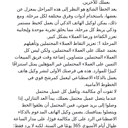
بعملك للآخرين.
يعد الخطأ الشائع هو النظر إلى هذه المراحل بمعزل عن
بعضها، باستخدام أدوات وفرق مختلفة لكل مرحلة. ومع
ذلك، يمكن لوكيل الهاتف الذكي أن يعمل كخيط مستمر
وذكي يربط كل مرحلة، مما يخلق تجربة موحدة وإيجابية
تعزز الكفاءة ورضا العملاء بشكل كبير.
المرحلة 1: تعزيز التقاط العملاء المحتملين وتأهيلهم
يعتمد عملك على العملاء المحتملين، ولكن ليس كل
العملاء المحتملين متساوين. إضاعة وقت فريق المبيعات
الثمين على العملاء المحتملين غير المؤهلين يمثل استنزافًا
كبيرًا للموارد. هذه هي فرصتك الأولى لنشر وكيل هاتف
يعمل بالذكاء الاصطناعي ليعمل كمرشح قوي في
الخطوط الأمامية.
لا تفوت أي مكالمة، وتأهيل كل عميل محتمل
عندما يتصل عميل محتمل بعملك، يبدأ العد التنازلي. إذا
وصلوا إلى بريد صوتي، فمن المحتمل أن يغلقوا الخط
ويتصلوا بمنافسك. يضمن وكيل الهاتف المدعوم بالذكاء
الاصطناعي الرد على كل مكالمة فورًا، على مدار الساعة
طوال أيام الأسبوع، 365 يومًا في السنة. لكنه لا يرد فقط؛