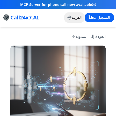
New Referral Program - Join now and grow with
us!
Call24x7.AI
التسجيل مجاناً
العربية
العودة إلى المدونة