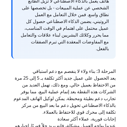
هاتف يعمل بالذكاء الاصطناعي لا تزيل الطابع
الشخصي عن عملية المبيعات - بل تخصصها على
نطاق واسع. فمن خلال التعامل مع العمل
الروتيني، يضمن الذكاء الاصطناعي حصول كل
عميل محتمل على اهتمام في الوقت المناسب،
مما يحرر وكلائك البشريين لبناء علاقات والتعامل
مع المفاوضات المعقدة التي تبرم الصفقات
بالفعل.
المرحلة 3: بناء ولاء لا ينفصم مع دعم استباقي
يعد الحصول على عميل جديد أكثر تكلفة بـ 5 إلى 25 مرة
من الاحتفاظ بعميل حالي. ومع ذلك، تهمل العديد من
الشركات هذه النقطة بعد إتمام عملية البيع، مما يوفر
تجارب دعم بطيئة ومحبطة. يمكن لوكيل الهاتف المدعوم
بالذكاء الاصطناعي تحويل دعم ما بعد البيع من مركز
تكلفة إلى محرك قوي للاحتفاظ بالعملاء.
إجابات فورية، عملاء أكثر سعادة
عندما يواجه العميل مشكلة، فإنه يريد حلاً فوريًا. إجبارهم