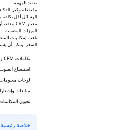
تعقيد المهمة
ما يفعله وكيل الذكا
الرسائل أقل تكلفة م
معيار CRM معقد، أو يعالج المدفوعات.
الميزات المضمنة
تلعب إمكانيات المنصة
السعر. يمكن أن يشم
تكاملات CRM والتقويم (Salesforce، HubSpot، Calendly)
استنساخ الصوت 
لوحات معلومات ال
متابعات وإشعارا
تحويل المكالمات
خلاصة رئيسية