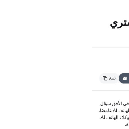
نسخ
. لقد سمعت عن وكلاء الهاتف AI، ولكن يلوح في الأفق سؤال
كبير: ما هي التكلفة الفعلية؟ على عكس اشتراك برنامج بسيط، يمكن أن يبدو تسعير وكيل الهاتف AI غامضًا،
حيث يقدم بائعون مختلفون مزيجًا مربكًا من النماذج. سيزيل هذا الدليل الغموض عن تسعير وكلاء الهاتف AI،
ة.