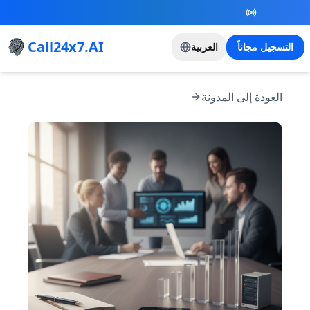
New Referral Program - Join now and grow with
us!
Call24x7.AI
التسجيل مجاناً
العربية
العودة إلى المدونة